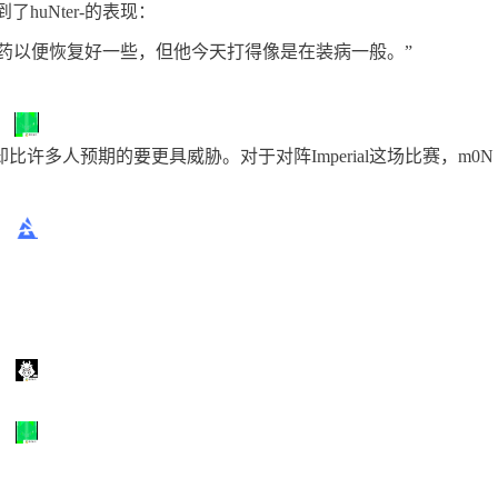
huNter-的表现：
在吃药以便恢复好一些，但他今天打得像是在装病一般。”
却比许多人预期的要更具威胁。对于对阵Imperial这场比赛，m0N