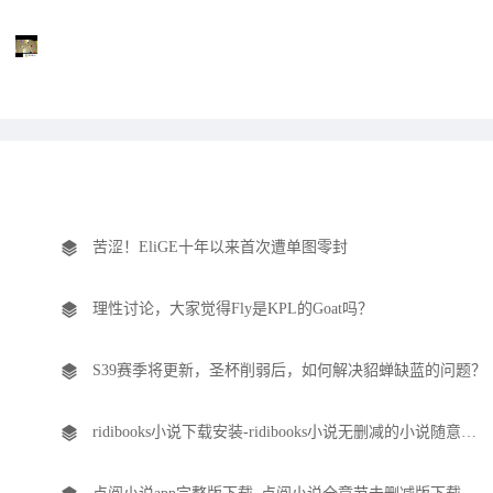
苦涩！EliGE十年以来首次遭单图零封
理性讨论，大家觉得Fly是KPL的Goat吗？
S39赛季将更新，圣杯削弱后，如何解决貂蝉缺蓝的问题？
ridibooks小说下载安装-ridibooks小说无删减的小说随意阅读安卓版下载v8.2.1