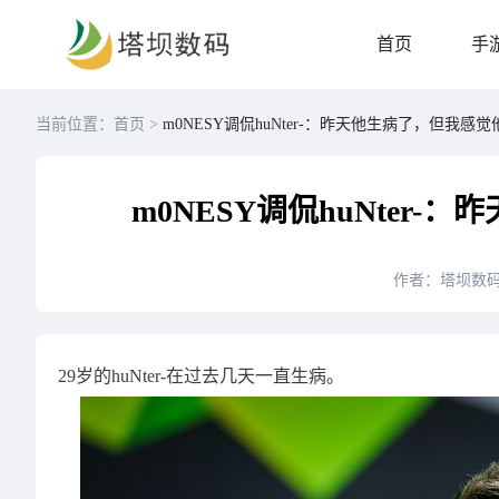
首页
手
当前位置：首页 >
m0NESY调侃huNter-：昨天他生病了，但我感
m0NESY调侃huNter
作者：塔坝数
29岁的huNter-在过去几天一直生病。